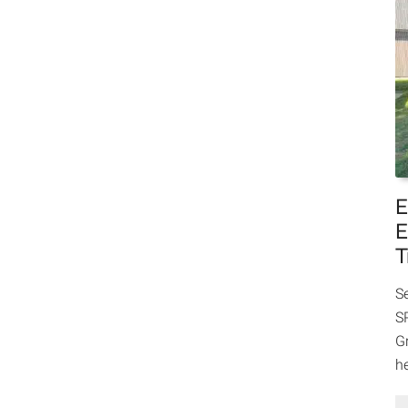
E
E
T
S
SP
Gr
h