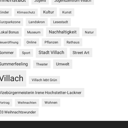
Jugendzentrum Villach
Jugend
Kultur
Kinder
Kunst
Klimaschutz
Kurzparkzone
Landskron
Lesestadt
Nachhaltigkeit
Lokal Bonus
Museum
Natur
Online
Pflanzen
Rathaus
Neueröffnung
Stadt Villach
Sommer
Street Art
Sport
Summerfeeling
Umwelt
Theater
Villach
Villach lebt Grün
Vizebürgermeisterin Irene Hochstetter-Lackner
Wohnen
Vortrag
Weihnachten
Ö3 Weihnachtswunder