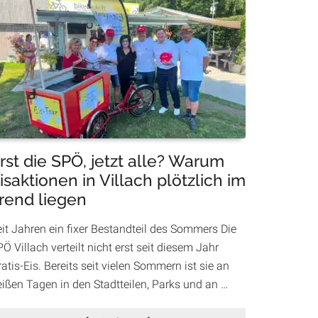
Unterstützung
für
Eltern:
Villach
bietet
Betreuung
in
den
Herbstferien
an
rst die SPÖ, jetzt alle? Warum
isaktionen in Villach plötzlich im
rend liegen
eit Jahren ein fixer Bestandteil des Sommers Die
Ö Villach verteilt nicht erst seit diesem Jahr
atis-Eis. Bereits seit vielen Sommern ist sie an
eißen Tagen in den Stadtteilen, Parks und an …