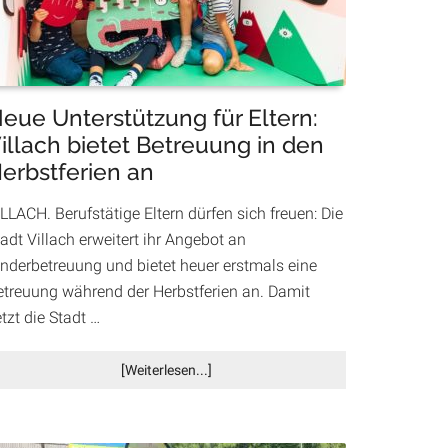
Innenstadt
eue Unterstützung für Eltern:
illach bietet Betreuung in den
erbstferien an
LLACH. Berufstätige Eltern dürfen sich freuen: Die
adt Villach erweitert ihr Angebot an
inderbetreuung und bietet heuer erstmals eine
etreuung während der Herbstferien an. Damit
tzt die Stadt …
Infos
[Weiterlesen...]
zum
Plugin
Neue