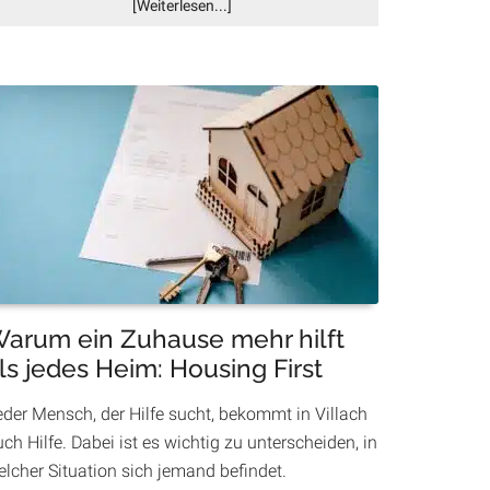
Infos
[Weiterlesen...]
zum
Plugin
Erst
die
SPÖ,
jetzt
alle?
Warum
Eisaktionen
in
Villach
plötzlich
im
arum ein Zuhause mehr hilft
Trend
ls jedes Heim: Housing First
liegen
eder Mensch, der Hilfe sucht, bekommt in Villach
ch Hilfe. Dabei ist es wichtig zu unterscheiden, in
elcher Situation sich jemand befindet.