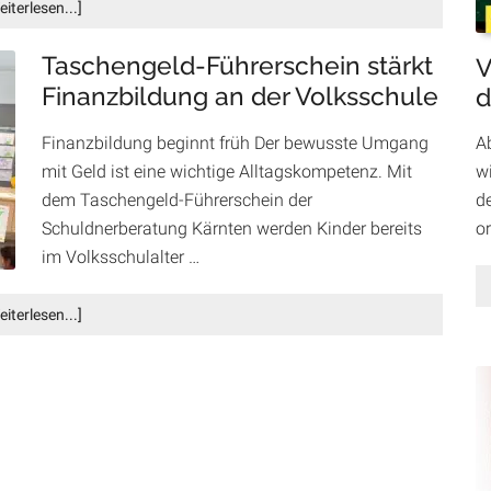
Infos
eiterlesen...]
zum
Plugin
Taschengeld-Führerschein stärkt
V
Weltfrauentag
Finanzbildung an der Volksschule
d
in
Villach:
A
Finanzbildung beginnt früh Der bewusste Umgang
„DAS
wi
mit Geld ist eine wichtige Alltagskompetenz. Mit
FEST“
d
dem Taschengeld-Führerschein der
und
„WomanWonder
o
Schuldnerberatung Kärnten werden Kinder bereits
Weiblichkeit
im Volksschulalter …
–
AWAKEN“
Infos
eiterlesen...]
setzen
zum
starke
Plugin
Akzente
Taschengeld-
Führerschein
stärkt
Finanzbildung
an