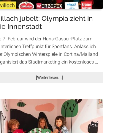
illach jubelt: Olympia zieht in
ie Innenstadt
b 7. Februar wird der Hans-Gasser-Platz zum
nterlichen Treffpunkt für Sportfans. Anlässlich
er Olympischen Winterspiele in Cortina/Mailand
rganisiert das Stadtmarketing ein kostenloses …
Infos
[Weiterlesen...]
zum
Plugin
Villach
jubelt:
Olympia
zieht
in
die