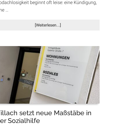
dachlosigkeit beginnt oft leise: eine Kündigung,
ine …
Infos
[Weiterlesen...]
zum
Plugin
Warum
ein
Zuhause
mehr
hilft
als
jedes
Heim:
Housing
First
illach setzt neue Maßstäbe in
er Sozialhilfe