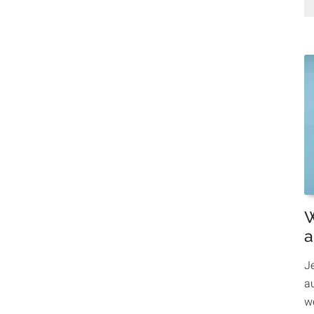
W
a
J
au
w