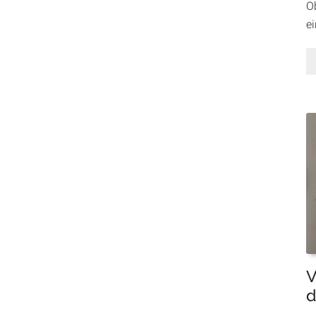
Ob
e
V
d