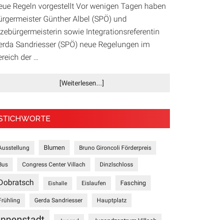
eue Regeln vorgestellt Vor wenigen Tagen haben
ürgermeister Günther Albel (SPÖ) und
izebürgermeisterin sowie Integrationsreferentin
erda Sandriesser (SPÖ) neue Regelungen im
ereich der …
Infos
[Weiterlesen...]
zum
Plugin
Villach
STICHWORTE
setzt
neue
Maßstäbe
Blumen
Ausstellung
Bruno Gironcoli Förderpreis
in
Bus
Congress Center Villach
Dinzlschloss
der
Sozialhilfe
Dobratsch
Fasching
Eislaufen
Eishalle
Frühling
Gerda Sandriesser
Hauptplatz
Innenstadt