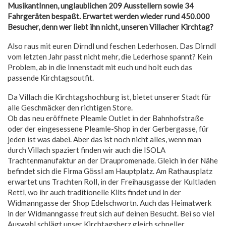
MusikantInnen, unglaublichen 209 Ausstellern sowie 34
Fahrgeräten bespaßt. Erwartet werden wieder rund 450.000
Besucher, denn wer liebt ihn nicht, unseren Villacher Kirchtag?
Also raus mit euren Dirndl und feschen Lederhosen. Das Dirndl
vom letzten Jahr passt nicht mehr, die Lederhose spannt? Kein
Problem, ab in die Innenstadt mit euch und holt euch das
passende Kirchtagsoutfit.
Da Villach die Kirchtagshochburg ist, bietet unserer Stadt für
alle Geschmäcker den richtigen Store.
Ob das neu eröffnete Pleamle Outlet in der Bahnhofstraße
oder der eingesessene Pleamle-Shop in der Gerbergasse, für
jeden ist was dabei. Aber das ist noch nicht alles, wenn man
durch Villach spaziert finden wir auch die ISOLA
Trachtenmanufaktur an der Draupromenade. Gleich in der Nähe
befindet sich die Firma Gössl am Hauptplatz. Am Rathausplatz
erwartet uns Trachten Roll, in der Freihausgasse der Kultladen
Rettl, wo ihr auch traditionelle Kilts findet und in der
Widmanngasse der Shop Edelschwortn. Auch das Heimatwerk
in der Widmanngasse freut sich auf deinen Besucht. Bei so viel
Auswahl schlägt unser Kirchtagsherz gleich schneller.