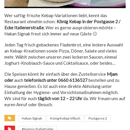
Wer saftig-frische Kebap-Variationen liebt, kennt das
Restaurant ohnehin schon:
König Kebap in der Postgasse 2 /
Ecke Italienerstraße
. Wer es gerne ausprobieren möchte –
Hakan Signak freut sich immer auf neue Gäste 🙂
Jeden Tag frisch gebackenes Fladenbrot, eine leckere Auswahl
an Kebap-Kreationen sowie Pizza, Döner, Salate und vieles
mehr. Wählt zwischen unseren zwei leckeren Saucen, einmal
Joghurt-Knoblauch-Sauce und Coktailsauce, oder beides…
Die Speisen könnt ihr einfach über den Zustellservice
Mjam
oder
auch
telefonisch unter 0660 6136527
bestellen und zu
Hause genießen. Es ist auch eine direkte Abholung unter
Einhaltung der Hygiene- und Vorsichtsmaßnahmen möglich.
Wir sind für euch
täglich von 12 – 22 Uhr
da. Wir freuen uns auf
euren Anruf oder Besuch.
Hakan Signak
König Kebap Villach
Postgasse 2
#heimischebetriebe