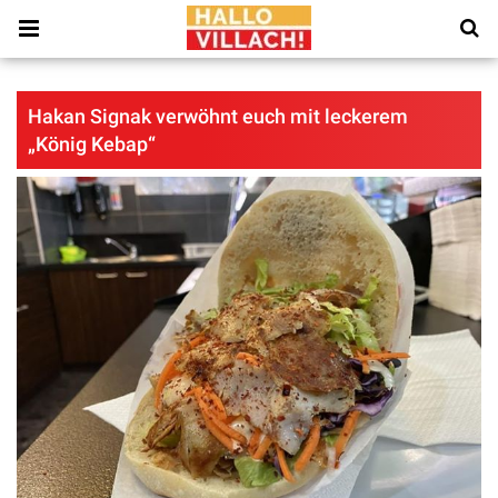
Hakan Signak verwöhnt euch mit leckerem
„König Kebap“