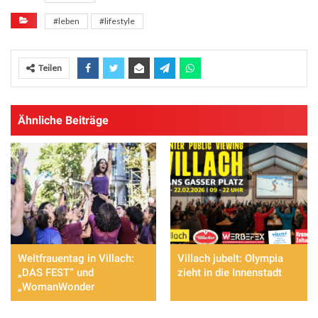
#leben
#lifestyle
Teilen
Ähnliche Beiträge
Weltfrauentag in Villach:
Villach jubelt: Olympia
„DAS FEST“ und
zieht in die Innenstadt
„WomanWonder
Weiblichkeit – AWAKEN“
setzen starke Akzente