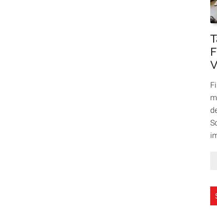
T
F
V
F
m
d
S
i