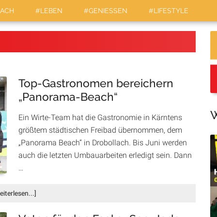
LACH
#LEBEN
#GENIESSEN
#LIFESTYLE
Top-Gastronomen bereichern
„Panorama-Beach“
W
Ein Wirte-Team hat die Gastronomie in Kärntens
größtem städti­schen Freibad übernommen, dem
„Panorama Beach“ in Drobollach. Bis Juni wer­den
auch die letzten Umbauarbeiten erledigt sein. Dann
…
Infos
eiterlesen...]
zum
Plugin