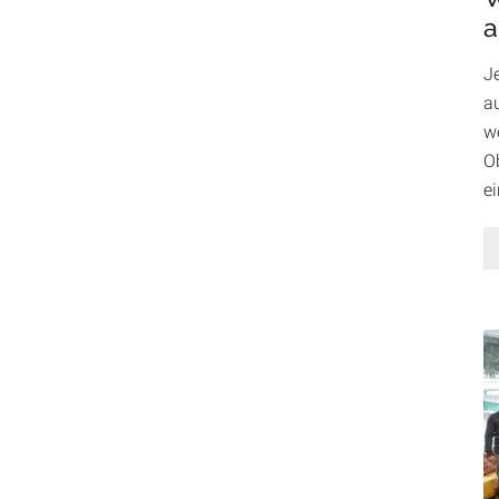
a
J
au
w
Ob
e