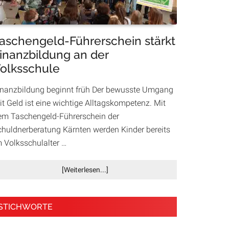
Housing
First
aschengeld-Führerschein stärkt
inanzbildung an der
olksschule
inanzbildung beginnt früh Der bewusste Umgang
it Geld ist eine wichtige Alltagskompetenz. Mit
em Taschengeld-Führerschein der
chuldnerberatung Kärnten werden Kinder bereits
m Volksschulalter …
Infos
[Weiterlesen...]
zum
Plugin
Taschengeld-
STICHWORTE
Führerschein
stärkt