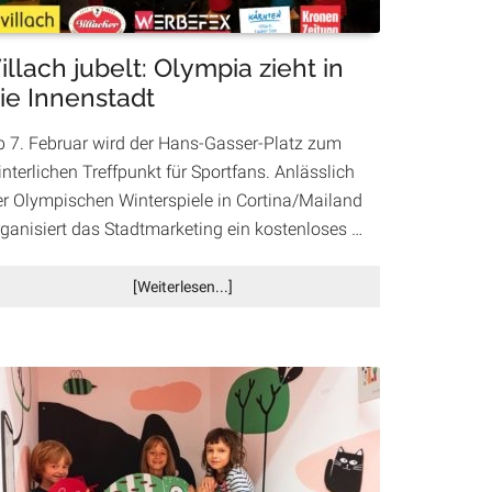
illach jubelt: Olympia zieht in
ie Innenstadt
b 7. Februar wird der Hans-Gasser-Platz zum
nterlichen Treffpunkt für Sportfans. Anlässlich
er Olympischen Winterspiele in Cortina/Mailand
rganisiert das Stadtmarketing ein kostenloses …
Infos
[Weiterlesen...]
zum
Plugin
Villach
jubelt:
Olympia
zieht
in
die