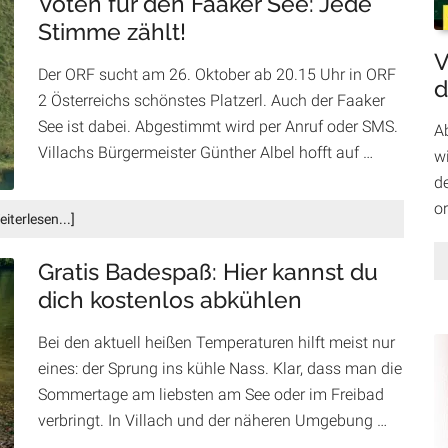
Voten für den Faaker See: Jede
Top-
Stimme zählt!
Gastronomen
V
bereichern
Der ORF sucht am 26. Oktober ab 20.15 Uhr in ORF
„Panorama-
d
2 Österreichs schönstes Platzerl. Auch der Faaker
Beach“
See ist dabei. Abgestimmt wird per Anruf oder SMS.
A
Villachs Bürgermeister Günther Albel hofft auf …
wi
d
o
Infos
eiterlesen...]
zum
Plugin
Gratis Badespaß: Hier kannst du
Voten
dich kostenlos abkühlen
für
den
Bei den aktuell heißen Temperaturen hilft meist nur
Faaker
eines: der Sprung ins kühle Nass. Klar, dass man die
See:
Sommertage am liebsten am See oder im Freibad
Jede
Stimme
verbringt. In Villach und der näheren Umgebung …
zählt!