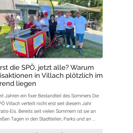
Unterstützung
für
Eltern:
Villach
bietet
Betreuung
in
den
Herbstferien
an
rst die SPÖ, jetzt alle? Warum
isaktionen in Villach plötzlich im
rend liegen
eit Jahren ein fixer Bestandteil des Sommers Die
Ö Villach verteilt nicht erst seit diesem Jahr
atis-Eis. Bereits seit vielen Sommern ist sie an
eißen Tagen in den Stadtteilen, Parks und an …