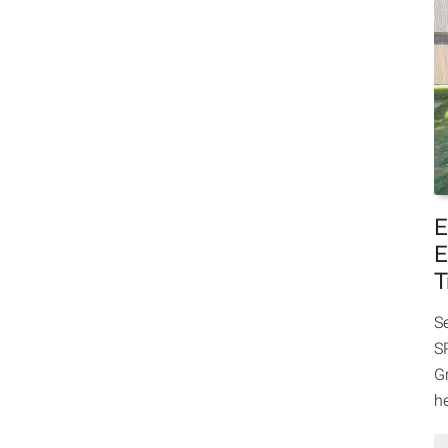
E
E
T
S
SP
Gr
h