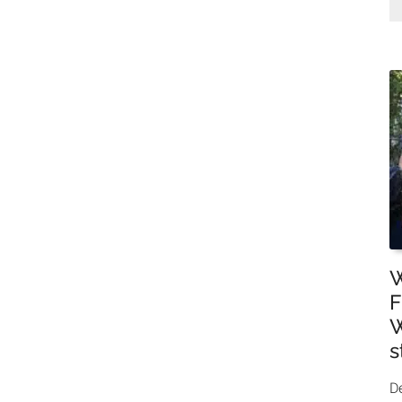
W
F
W
s
De