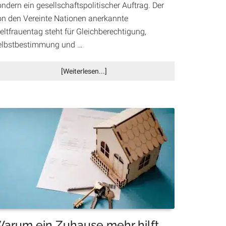
ndern ein gesellschaftspolitischer Auftrag. Der
on den Vereinte Nationen anerkannte
eltfrauentag steht für Gleichberechtigung,
elbstbestimmung und …
Infos
[Weiterlesen...]
zum
Plugin
Weltfrauentag
in
Villach:
„DAS
FEST“
und
„WomanWonder
Weiblichkeit
–
AWAKEN“
setzen
arum ein Zuhause mehr hilft
starke