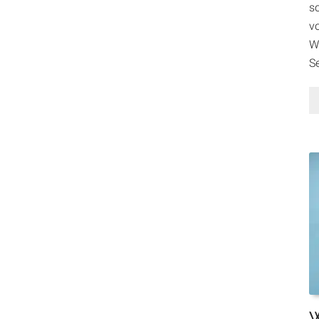
so
v
W
S
W