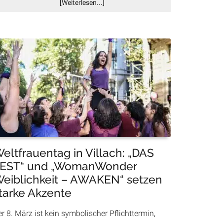
Infos
[Weiterlesen...]
zum
Plugin
Erst
die
SPÖ,
jetzt
alle?
Warum
Eisaktionen
in
Villach
plötzlich
im
eltfrauentag in Villach: „DAS
Trend
EST“ und „WomanWonder
liegen
eiblichkeit – AWAKEN“ setzen
tarke Akzente
r 8. März ist kein symbolischer Pflichttermin,