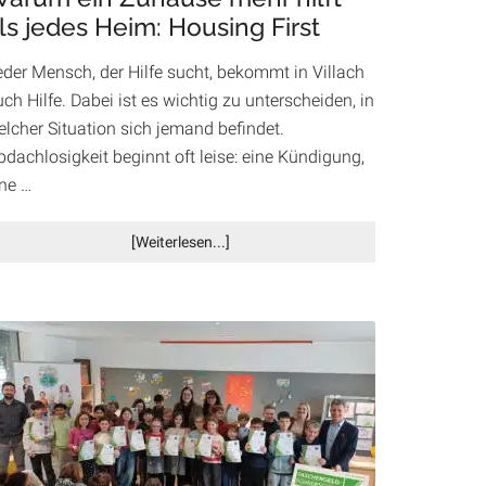
ls jedes Heim: Housing First
Akzente
eder Mensch, der Hilfe sucht, bekommt in Villach
ch Hilfe. Dabei ist es wichtig zu unterscheiden, in
elcher Situation sich jemand befindet.
dachlosigkeit beginnt oft leise: eine Kündigung,
ine …
Infos
[Weiterlesen...]
zum
Plugin
Warum
ein
Zuhause
mehr
hilft
als
jedes
Heim: