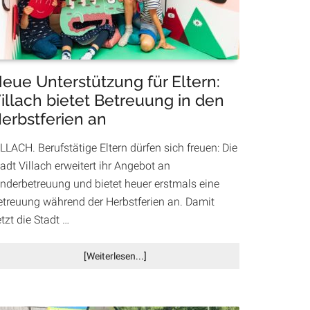
Innenstadt
eue Unterstützung für Eltern:
illach bietet Betreuung in den
erbstferien an
LLACH. Berufstätige Eltern dürfen sich freuen: Die
adt Villach erweitert ihr Angebot an
inderbetreuung und bietet heuer erstmals eine
etreuung während der Herbstferien an. Damit
tzt die Stadt …
Infos
[Weiterlesen...]
zum
Plugin
Neue