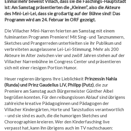
Einmal mehr beweist Villach, dass sie die Faschings-Hauptstadt
ist: Am Samstag präsentierten die „Kleinen“, also die Akteure
des Mini-Lei-Lei, dass sie großartig auf der Bühne sind! Das
Programm wird am 24. Februar im ORF gezeigt.
Die Villacher Mini-Narren feierten am Samstag mit einem
fulminanten Programm Premiere! Mit Sing- und Tanznummern,
Sketches und Prangerreden unterhielten sie ihr Publikum und
verbreiteten ausgelassene Lei-Lei-Stimmung. Mehr als 200
Akteure im Alter zwischen vier und zwölf Jahren stehen auf der
Villacher Narrenbühne im Congress Center und präsentieren
sich mit einer riesigen Portion Humor.
Heuer regieren übrigens Ihre Lieblichkeit
Prinzessin Nahla
(Runda) und Prinz Gaudelius LIV, Philipp (Putz)
, die zur
Premiere am Samstag auch Bürgermeister Günther Albel
begrüßen konnten. Für den reibungslosen Ablauf sind übrigens
zahlreiche kreative Pädagoginnen und Pädagogen der
Villacher Kindergärten, Horte und Tanzstudios verantwortlich
– und sie sind es auch, die die humorigen Sketches und
Choreographien kreieren. Wer den Kinderfasching live
verpasst hat, kann ihn übrigens auch im TV nachschauen: