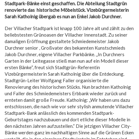
Stadtpark-Bänke einst geschaffen. Die Abteilung Stadtgrün
renovierte das historische Möbelstück. Vizebürgermeisterin
Sarah Katholnig übergab es nun an Enkel Jakob Durchner.
Der Villacher Stadtpark ist knapp 100 Jahre alt und zählt zu den
beliebstesten Grünoasen der Villacher Innenstadt. Zu seiner
damaligen Eröffnung gestaltete Schmiedemeister Jakob
Durchner senior , Großvater des bekannten Kunstschmieds
Jakob Durchner, eigene Villacher Parkbänke. „In Durchners
Garten in der Leitegasse stieß man nun auf ein Modell dieser
ersten Bänke“, freut sich Stadtgrün-Referentin
Vizebürgermeisterin Sarah Katholnig über die Entdeckung.
Stadtgrün-Leiter Wolfgang Faller organisierte die
Renovierung des historischen Stücks. Nun brachten Katholnig
und Faller des Schmiedemeisters Erbbank wieder zurück und
ernteten damit große Freude. Katholnig: „Wir haben uns dazu
entschlossen, die nach wie vor sehr stylish anmutende Villacher
Stadtpark-Bank anlässlich des kommenden Stadtpark-
Geburtstages nachzubauen und dort etliche dieser Modelle in
den nächsten Jahren aufzustellen.“ Die jetzigen Villacher City-
Bänke werden ganz im nachhaltigen Sinne auf die Grünen Ecken
verteilt, die in den einzelnen Stadtvierteln im Entstehen sind