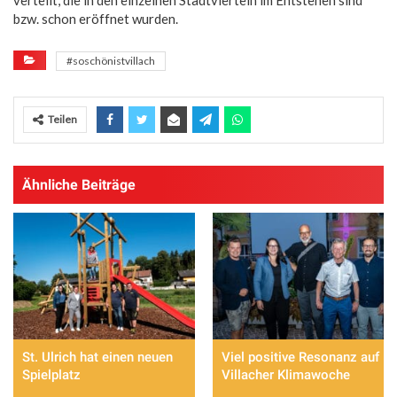
bzw. schon eröffnet wurden.
#soschönistvillach
Teilen
Ähnliche Beiträge
St. Ulrich hat einen neuen
Viel positive Resonanz auf
Spielplatz
Villacher Klimawoche