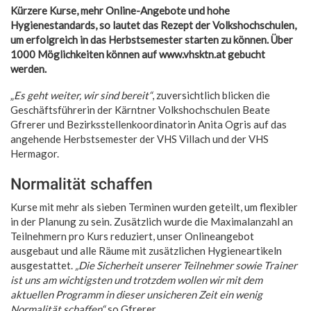
Kürzere Kurse, mehr Online-Angebote und hohe
Hygienestandards, so lautet das Rezept der Volkshochschulen,
um erfolgreich in das Herbstsemester starten zu können. Über
1000 Möglichkeiten können auf www.vhsktn.at gebucht
werden.
„
Es geht weiter, wir sind bereit“
, zuversichtlich blicken die
Geschäftsführerin der Kärntner Volkshochschulen Beate
Gfrerer und Bezirksstellenkoordinatorin Anita Ogris auf das
angehende Herbstsemester der VHS Villach und der VHS
Hermagor.
Normalität schaffen
Kurse mit mehr als sieben Terminen wurden geteilt, um flexibler
in der Planung zu sein. Zusätzlich wurde die Maximalanzahl an
Teilnehmern pro Kurs reduziert, unser Onlineangebot
ausgebaut und alle Räume mit zusätzlichen Hygieneartikeln
ausgestattet.
„Die Sicherheit unserer Teilnehmer sowie Trainer
ist uns am wichtigsten und trotzdem wollen wir mit dem
aktuellen Programm in dieser unsicheren Zeit ein wenig
Normalität schaffen“,
so Gfrerer.