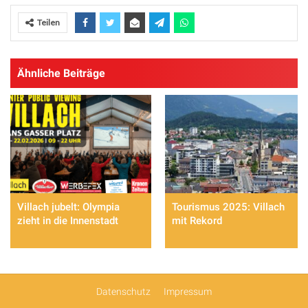
Teilen
Ähnliche Beiträge
Villach jubelt: Olympia
Tourismus 2025: Villach
zieht in die Innenstadt
mit Rekord
Datenschutz
Impressum