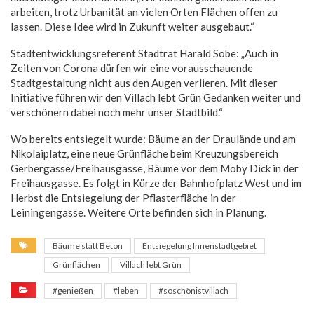
arbeiten, trotz Urbanität an vielen Orten Flächen offen zu
lassen. Diese Idee wird in Zukunft weiter ausgebaut.“
Stadtentwicklungsreferent Stadtrat Harald Sobe: „Auch in
Zeiten von Corona dürfen wir eine vorausschauende
Stadtgestaltung nicht aus den Augen verlieren. Mit dieser
Initiative führen wir den Villach lebt Grün Gedanken weiter und
verschönern dabei noch mehr unser Stadtbild.“
Wo bereits entsiegelt wurde: Bäume an der Draulände und am
Nikolaiplatz, eine neue Grünfläche beim Kreuzungsbereich
Gerbergasse/Freihausgasse, Bäume vor dem Moby Dick in der
Freihausgasse. Es folgt in Kürze der Bahnhofplatz West und im
Herbst die Entsiegelung der Pflasterfläche in der
Leiningengasse. Weitere Orte befinden sich in Planung.
Bäume statt Beton
Entsiegelung Innenstadtgebiet
Grünflächen
Villach lebt Grün
#genießen
#leben
#soschönistvillach