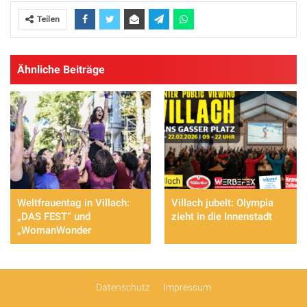
Teilen
Ähnliche Beiträge
Weltfrauentag in Villach:
Villach jubelt: Olympia
„DAS FEST“ und
zieht in die Innenstadt
„WomanWonder
Weiblichkeit – AWAKEN“
setzen starke Akzente
Datenschutz
Impressum