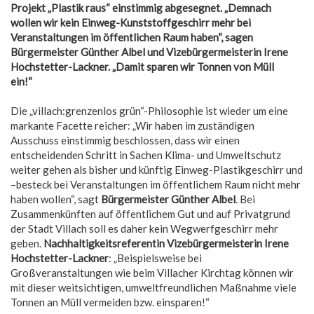
Projekt „Plastik raus“ einstimmig abgesegnet. „Demnach
wollen wir kein Einweg-Kunststoffgeschirr mehr bei
Veranstaltungen im öffentlichen Raum haben“, sagen
Bürgermeister Günther Albel und Vizebürgermeisterin Irene
Hochstetter-Lackner. „Damit sparen wir Tonnen von Müll
ein!“
Die „villach:grenzenlos grün“-Philosophie ist wieder um eine
markante Facette reicher: „Wir haben im zuständigen
Ausschuss einstimmig beschlossen, dass wir einen
entscheidenden Schritt in Sachen Klima- und Umweltschutz
weiter gehen als bisher und künftig Einweg-Plastikgeschirr und
–besteck bei Veranstaltungen im öffentlichem Raum nicht mehr
haben wollen“, sagt
Bürgermeister Günther Albel
. Bei
Zusammenkünften auf öffentlichem Gut und auf Privatgrund
der Stadt Villach soll es daher kein Wegwerfgeschirr mehr
geben.
Nachhaltigkeitsreferentin Vizebürgermeisterin Irene
Hochstetter-Lackner
: „Beispielsweise bei
Großveranstaltungen wie beim Villacher Kirchtag können wir
mit dieser weitsichtigen, umweltfreundlichen Maßnahme viele
Tonnen an Müll vermeiden bzw. einsparen!“