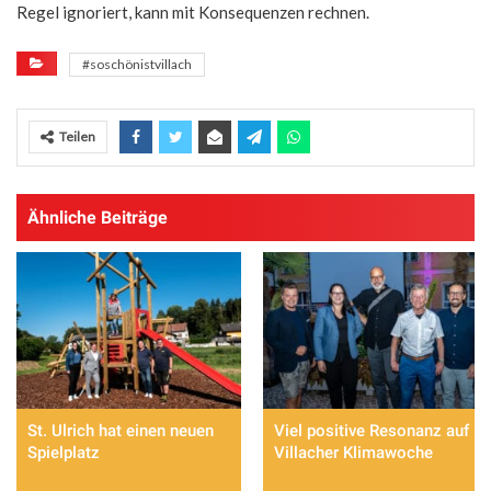
Regel ignoriert, kann mit Konsequenzen rechnen.
#soschönistvillach
Teilen
Ähnliche Beiträge
St. Ulrich hat einen neuen
Viel positive Resonanz auf
Spielplatz
Villacher Klimawoche