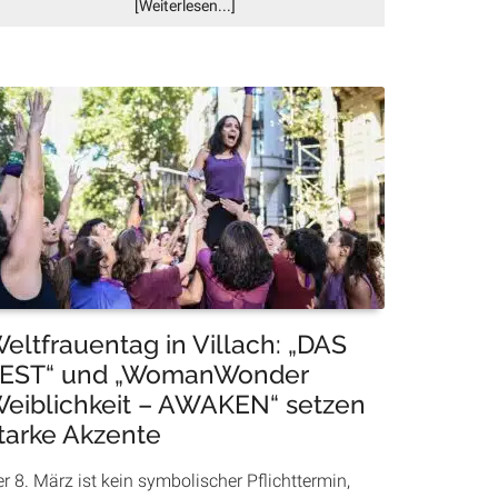
Infos
[Weiterlesen...]
zum
Plugin
Erst
die
SPÖ,
jetzt
alle?
Warum
Eisaktionen
in
Villach
plötzlich
im
eltfrauentag in Villach: „DAS
Trend
EST“ und „WomanWonder
liegen
eiblichkeit – AWAKEN“ setzen
tarke Akzente
r 8. März ist kein symbolischer Pflichttermin,