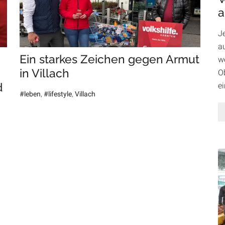
a
J
au
Ein starkes Zeichen gegen Armut
w
in Villach
Ob
d
e
#leben
,
#lifestyle
,
Villach