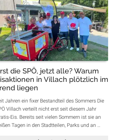
Unterstützung
für
Eltern:
Villach
bietet
Betreuung
in
den
Herbstferien
an
rst die SPÖ, jetzt alle? Warum
isaktionen in Villach plötzlich im
rend liegen
eit Jahren ein fixer Bestandteil des Sommers Die
Ö Villach verteilt nicht erst seit diesem Jahr
atis-Eis. Bereits seit vielen Sommern ist sie an
eißen Tagen in den Stadtteilen, Parks und an …