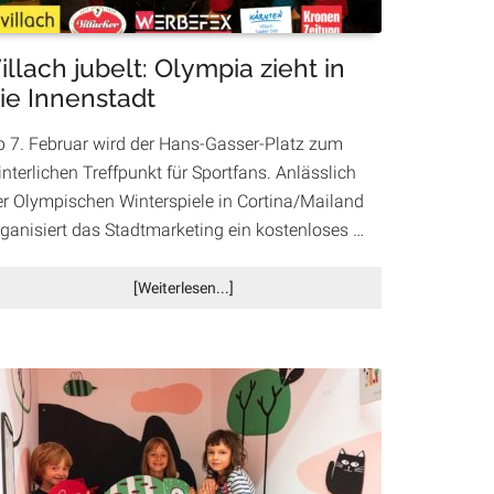
illach jubelt: Olympia zieht in
ie Innenstadt
b 7. Februar wird der Hans-Gasser-Platz zum
nterlichen Treffpunkt für Sportfans. Anlässlich
er Olympischen Winterspiele in Cortina/Mailand
rganisiert das Stadtmarketing ein kostenloses …
Infos
[Weiterlesen...]
zum
Plugin
Villach
jubelt:
Olympia
zieht
in
die