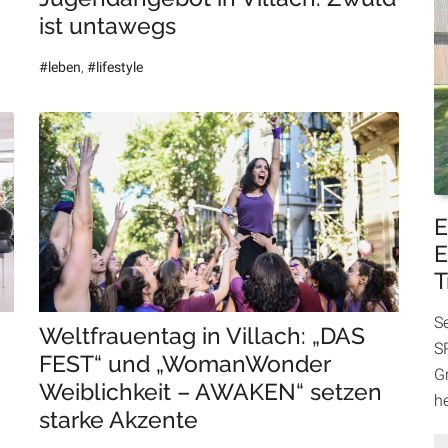
ist untawegs
#leben
,
#lifestyle
E
E
T
S
Weltfrauentag in Villach: „DAS
SP
FEST“ und „WomanWonder
Gr
Weiblichkeit – AWAKEN“ setzen
h
starke Akzente