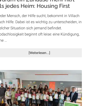
ls jedes Heim: Housing First
Akzente
eder Mensch, der Hilfe sucht, bekommt in Villach
ch Hilfe. Dabei ist es wichtig zu unterscheiden, in
elcher Situation sich jemand befindet.
dachlosigkeit beginnt oft leise: eine Kündigung,
ine …
Infos
[Weiterlesen...]
zum
Plugin
Warum
ein
Zuhause
mehr
hilft
als
jedes
Heim: