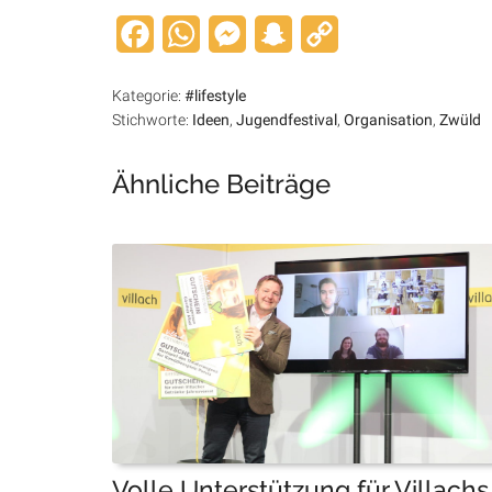
Facebook
WhatsApp
Messenger
Snapchat
Copy
Link
Kategorie:
#lifestyle
Stichworte:
Ideen
,
Jugendfestival
,
Organisation
,
Zwüld
Ähnliche Beiträge
Volle Unterstützung für Villachs