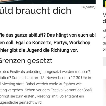
üld braucht dich
pixabay
V
d
A
Wie das ganze abläuft? Das hängt von euch ab!
wi
n soll. Egal ob Konzerte, Partys, Workshop
d
o
hier gibt die Jugend die Richtung vor.
 Grenzen gesetzt
uge des Festivals unbedingt umgesetzt werden müssen?
talten? Dann schaut am 13. November um 17.30 Uhr im
ld Meeting statt. Dabei werden coole Aufgaben wie
eting vergeben. Schon vor dem Festival kommt der Spaß
bringt sie zum ersten „Meeting“ mit. So entsteht ein
Jugendliche gemacht wird.