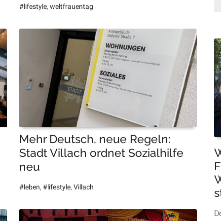
#lifestyle
,
weltfrauentag
Mehr Deutsch, neue Regeln:
W
Stadt Villach ordnet Sozialhilfe
F
neu
W
#leben
,
#lifestyle
,
Villach
s
De