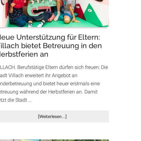
Innenstadt
eue Unterstützung für Eltern:
illach bietet Betreuung in den
erbstferien an
LLACH. Berufstätige Eltern dürfen sich freuen: Die
adt Villach erweitert ihr Angebot an
inderbetreuung und bietet heuer erstmals eine
etreuung während der Herbstferien an. Damit
tzt die Stadt …
Infos
[Weiterlesen...]
zum
Plugin
Neue