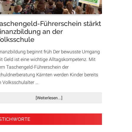
Housing
First
aschengeld-Führerschein stärkt
inanzbildung an der
olksschule
inanzbildung beginnt früh Der bewusste Umgang
it Geld ist eine wichtige Alltagskompetenz. Mit
em Taschengeld-Führerschein der
chuldnerberatung Kärnten werden Kinder bereits
m Volksschulalter …
Infos
[Weiterlesen...]
zum
Plugin
Taschengeld-
STICHWORTE
Führerschein
stärkt