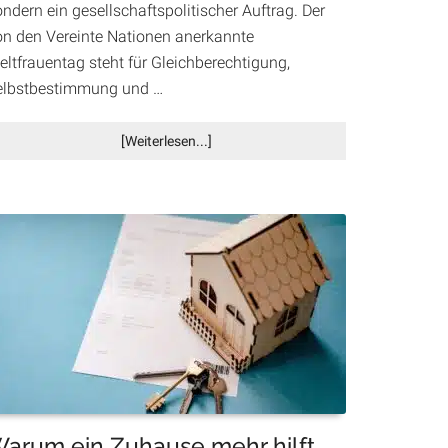
ndern ein gesellschaftspolitischer Auftrag. Der
on den Vereinte Nationen anerkannte
eltfrauentag steht für Gleichberechtigung,
elbstbestimmung und …
Infos
[Weiterlesen...]
zum
Plugin
Weltfrauentag
in
Villach:
„DAS
FEST“
und
„WomanWonder
Weiblichkeit
–
AWAKEN“
setzen
arum ein Zuhause mehr hilft
starke