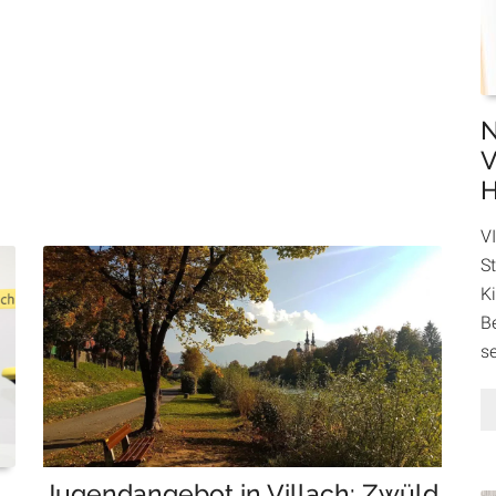
N
V
H
VI
St
K
B
se
Jugendangebot in Villach: Zwüld