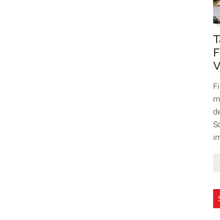
T
F
V
F
m
d
S
i