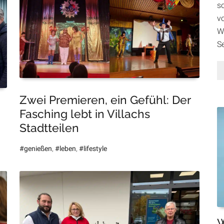
so
v
W
S
Zwei Premieren, ein Gefühl: Der
Fasching lebt in Villachs
Stadtteilen
#genießen
,
#leben
,
#lifestyle
W