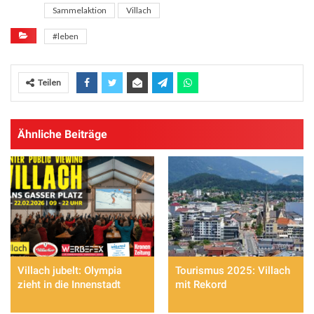
Sammelaktion
Villach
#leben
Teilen
Ähnliche Beiträge
Villach jubelt: Olympia
Tourismus 2025: Villach
zieht in die Innenstadt
mit Rekord