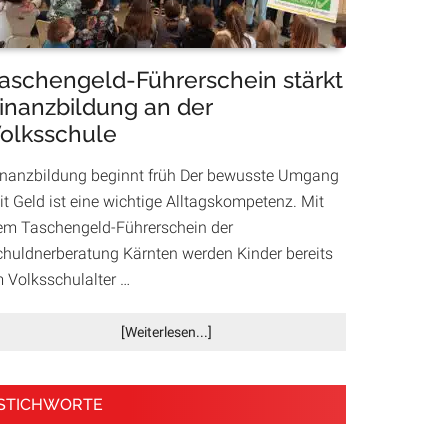
Housing
First
aschengeld-Führerschein stärkt
inanzbildung an der
olksschule
inanzbildung beginnt früh Der bewusste Umgang
it Geld ist eine wichtige Alltagskompetenz. Mit
em Taschengeld-Führerschein der
chuldnerberatung Kärnten werden Kinder bereits
m Volksschulalter …
Infos
[Weiterlesen...]
zum
Plugin
Taschengeld-
STICHWORTE
Führerschein
stärkt