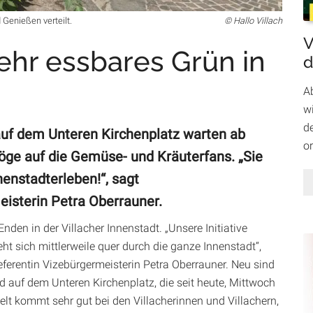
 Genießen verteilt.
Hallo Villach
V
Mehr essbares Grün in
d
A
wi
d
uf dem Unteren Kirchenplatz warten ab
o
tröge auf die Gemüse- und Kräuterfans. „Sie
nenstadterleben!“, sagt
eisterin Petra Oberrauner.
nden in der Villacher Innenstadt. „Unsere Initiative
eht sich mittlerweile quer durch die ganze Innenstadt“,
eferentin Vizebürgermeisterin Petra Oberrauner. Neu sind
d auf dem Unteren Kirchenplatz, die seit heute, Mittwoch
elt kommt sehr gut bei den Villacherinnen und Villachern,