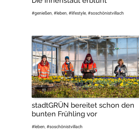
Die Innenstadt erblüht
#genießen
,
#leben
,
#lifestyle
,
#soschönistvillach
stadtGRÜN bereitet schon den
bunten Frühling vor
#leben
,
#soschönistvillach