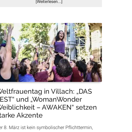
Infos
[Weiterlesen...]
zum
Plugin
Erst
die
SPÖ,
jetzt
alle?
Warum
Eisaktionen
in
Villach
plötzlich
im
eltfrauentag in Villach: „DAS
Trend
EST“ und „WomanWonder
liegen
eiblichkeit – AWAKEN“ setzen
tarke Akzente
r 8. März ist kein symbolischer Pflichttermin,