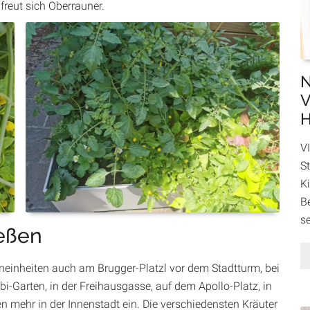
freut sich Oberrauner.
N
V
H
VI
St
K
B
se
ießen
einheiten auch am Brugger-Platzl vor dem Stadtturm, bei
-Garten, in der Freihausgasse, auf dem Apollo-Platz, in
len mehr in der Innenstadt ein. Die verschiedensten Kräuter