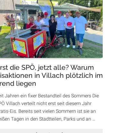
Unterstützung
für
Eltern:
Villach
bietet
Betreuung
in
den
Herbstferien
an
rst die SPÖ, jetzt alle? Warum
isaktionen in Villach plötzlich im
rend liegen
eit Jahren ein fixer Bestandteil des Sommers Die
Ö Villach verteilt nicht erst seit diesem Jahr
atis-Eis. Bereits seit vielen Sommern ist sie an
eißen Tagen in den Stadtteilen, Parks und an …