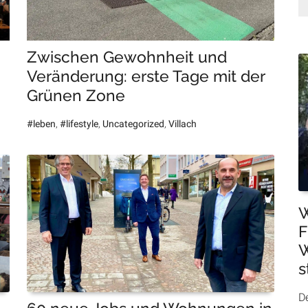
Zwischen Gewohnheit und
Veränderung: erste Tage mit der
Grünen Zone
#leben
,
#lifestyle
,
Uncategorized
,
Villach
W
F
W
s
De