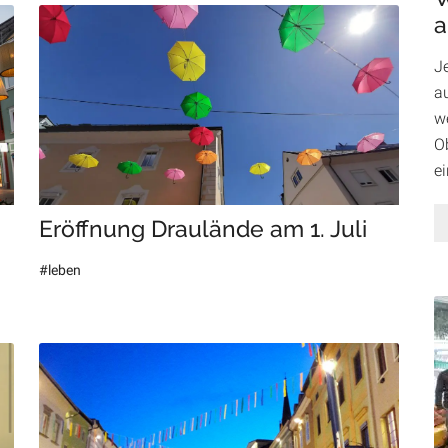
a
J
au
w
Ob
e
Eröffnung Draulände am 1. Juli
#leben