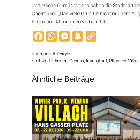
und etliche Gemüsesorten haben die Stadtgärtner
Oberrauner: „Das viele Grün tut nicht nur dem Aug
Essen und Mitnehmen vorbereitet.“
Facebook
WhatsApp
Messenger
Snapchat
Copy
Link
Kategorie:
#lifestyle
Stichworte:
Ernten
,
Genuss
,
Innenstadt
,
Pflanzen
,
Villac
Ähnliche Beiträge