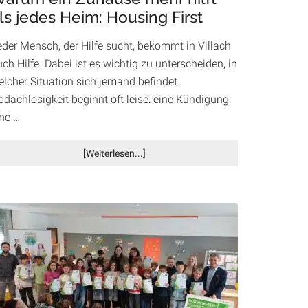
ls jedes Heim: Housing First
Akzente
eder Mensch, der Hilfe sucht, bekommt in Villach
ch Hilfe. Dabei ist es wichtig zu unterscheiden, in
elcher Situation sich jemand befindet.
dachlosigkeit beginnt oft leise: eine Kündigung,
ine …
Infos
[Weiterlesen...]
zum
Plugin
Warum
ein
Zuhause
mehr
hilft
als
jedes
Heim: