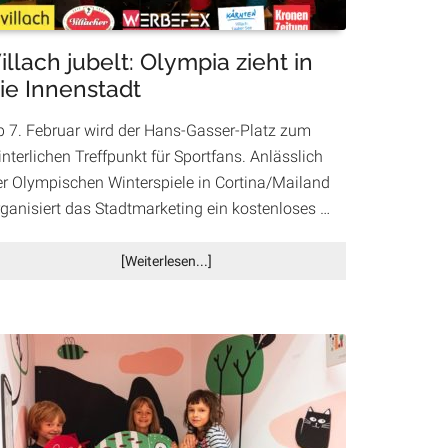
illach jubelt: Olympia zieht in
ie Innenstadt
b 7. Februar wird der Hans-Gasser-Platz zum
nterlichen Treffpunkt für Sportfans. Anlässlich
er Olympischen Winterspiele in Cortina/Mailand
rganisiert das Stadtmarketing ein kostenloses …
Infos
[Weiterlesen...]
zum
Plugin
Villach
jubelt:
Olympia
zieht
in
die