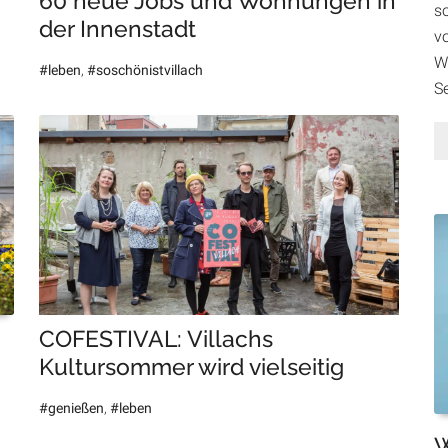
60 neue Jobs und Wohnungen in
so
der Innenstadt
v
W
#leben
,
#soschönistvillach
S
COFESTIVAL: Villachs
Kultursommer wird vielseitig
#genießen
,
#leben
W