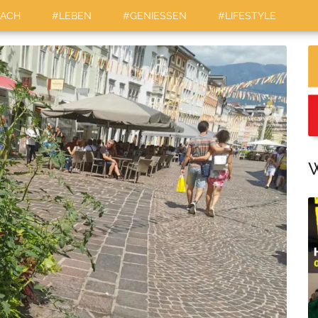
LACH
#LEBEN
#GENIESSEN
#LIFESTYLE
W