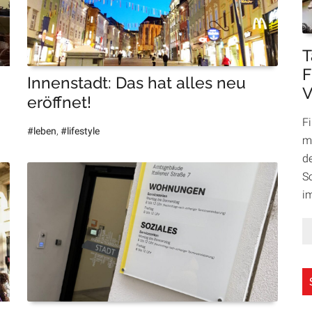
T
F
Innenstadt: Das hat alles neu
V
eröffnet!
F
#leben
,
#lifestyle
m
d
S
i