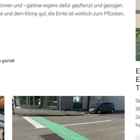
innen und –gärtner eigens dafür gepflanzt und gezogen.
e und dem Klima gut, die Ernte ist wirklich zum Pflücken,
h gartelt
E
E
T
S
SP
Gr
h