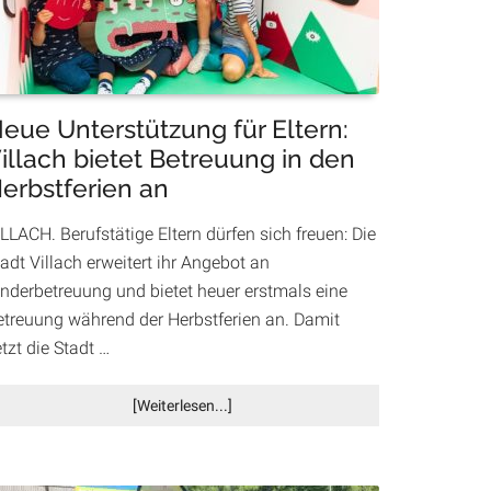
Innenstadt
eue Unterstützung für Eltern:
illach bietet Betreuung in den
erbstferien an
LLACH. Berufstätige Eltern dürfen sich freuen: Die
adt Villach erweitert ihr Angebot an
inderbetreuung und bietet heuer erstmals eine
etreuung während der Herbstferien an. Damit
tzt die Stadt …
Infos
[Weiterlesen...]
zum
Plugin
Neue