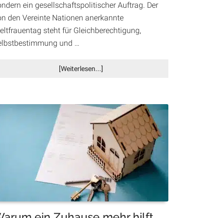
ndern ein gesellschaftspolitischer Auftrag. Der
on den Vereinte Nationen anerkannte
eltfrauentag steht für Gleichberechtigung,
elbstbestimmung und …
Infos
[Weiterlesen...]
zum
Plugin
Weltfrauentag
in
Villach:
„DAS
FEST“
und
„WomanWonder
Weiblichkeit
–
AWAKEN“
setzen
arum ein Zuhause mehr hilft
starke