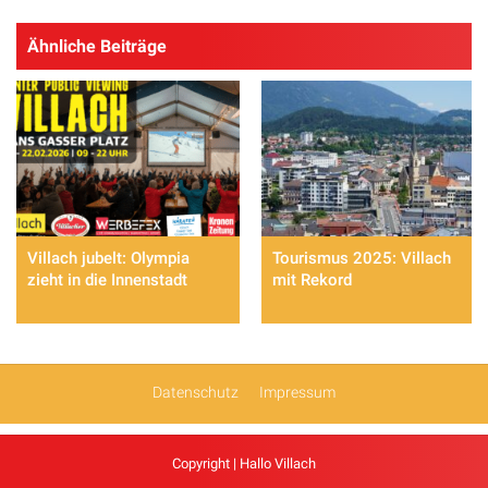
Ähnliche Beiträge
Villach jubelt: Olympia
Tourismus 2025: Villach
zieht in die Innenstadt
mit Rekord
Datenschutz
Impressum
Copyright | Hallo Villach