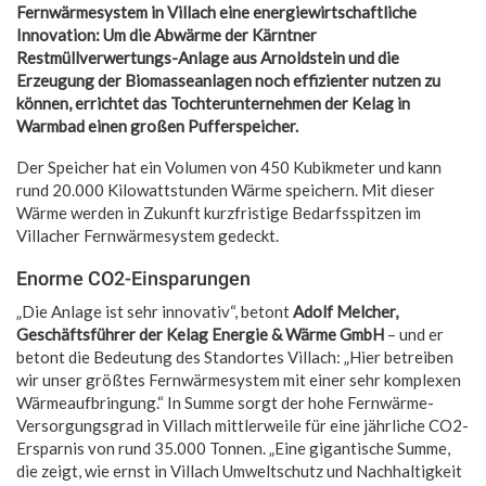
Fernwärmesystem in Villach eine energiewirtschaftliche
Innovation: Um die Abwärme der Kärntner
Restmüllverwertungs-Anlage aus Arnoldstein und die
Erzeugung der Biomasseanlagen noch effizienter nutzen zu
können, errichtet das Tochterunternehmen der Kelag in
Warmbad einen großen Pufferspeicher.
Der Speicher hat ein Volumen von 450 Kubikmeter und kann
rund 20.000 Kilowattstunden Wärme speichern. Mit dieser
Wärme werden in Zukunft kurzfristige Bedarfsspitzen im
Villacher Fernwärmesystem gedeckt.
Enorme CO2-Einsparungen
„Die Anlage ist sehr innovativ“, betont
Adolf Melcher,
Geschäftsführer der Kelag Energie & Wärme GmbH
– und er
betont die Bedeutung des Standortes Villach: „Hier betreiben
wir unser größtes Fernwärmesystem mit einer sehr komplexen
Wärmeaufbringung.“ In Summe sorgt der hohe Fernwärme-
Versorgungsgrad in Villach mittlerweile für eine jährliche CO2-
Ersparnis von rund 35.000 Tonnen. „Eine gigantische Summe,
die zeigt, wie ernst in Villach Umweltschutz und Nachhaltigkeit