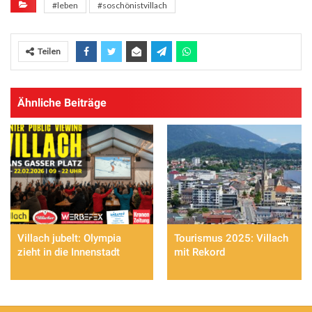
#leben
#soschönistvillach
Teilen
Ähnliche Beiträge
Villach jubelt: Olympia
Tourismus 2025: Villach
zieht in die Innenstadt
mit Rekord