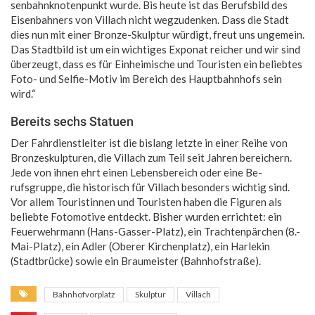
senbahn­knotenpunkt wurde. Bis heute ist das Berufsbild des
Eisenbahners von Villach nicht wegzudenken. Dass die Stadt
dies nun mit einer Bronze-Skulptur würdigt, freut uns un­gemein.
Das Stadtbild ist um ein wichtiges Expo­nat reicher und wir sind
überzeugt, dass es für Einheimische und Touristen ein belieb­tes
Foto- und Selfie-Motiv im Bereich des Hauptbahnhofs sein
wird.“
Bereits sechs Statuen
Der Fahrdienstleiter ist die bislang letzte in einer Reihe von
Bronzeskulp­tu­ren, die Villach zum Teil seit Jahren bereichern.
Jede von ihnen ehrt einen Lebens­be­reich oder eine Be­
rufsgruppe, die historisch für Villach besonders wichtig sind.
Vor allem Touristinnen und Tou­risten haben die Figuren als
beliebte Fotomotive entdeckt. Bisher wurden errichtet: ein
Feuerwehrmann (Hans-Gasser-Platz), ein Trachtenpär­chen (8.-
Mai-Platz), ein Adler (Oberer Kirchenplatz), ein Harlekin
(Stadtbrücke) sowie ein Braumeister (Bahnhofstraße).
Bahnhofvorplatz
Skulptur
Villach