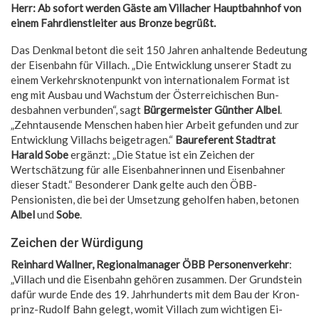
Herr: Ab sofort werden Gäste am Villacher Hauptbahnhof von
einem Fahr­dienstleiter aus Bronze begrüßt.
Das Denkmal betont die seit 150 Jahren anhal­tende Be­deutung
der Eisen­bahn für Villach. „Die Entwicklung unserer Stadt zu
einem Verkehrs­knotenpunkt von internationa­lem Format ist
eng mit Ausbau und Wachstum der Öster­reichischen Bun­
desbahnen ver­bun­den“, sagt
Bürgermeister Günther Albel
.
„Zehntau­sende Menschen haben hier Arbeit ge­funden und zur
Entwicklung Villachs beigetra­gen.“
Baureferent Stadtrat
Harald Sobe
ergänzt: „Die Statue ist ein Zeichen der
Wertschätzung für alle Eisenbahnerinnen und Eisenbahner
dieser Stadt.“ Besonderer Dank gelte auch den ÖBB-
Pensionisten, die bei der Umsetzung geholfen haben, betonen
Albel
und
Sobe
.
Zeichen der Würdigung
Reinhard Wallner, Regionalmanager ÖBB Personenverkehr
:
„Villach und die Eisen­bahn gehö­ren zusammen. Der Grundstein
dafür wurde Ende des 19. Jahrhun­derts mit dem Bau der Kron­
prinz-Rudolf Bahn gelegt, womit Villach zum wichtigen Ei­