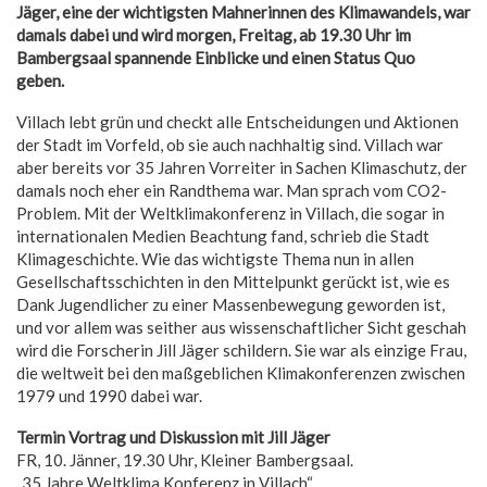
Jäger, eine der wichtigsten Mahnerinnen des Klimawandels, war
damals dabei und wird morgen, Freitag, ab 19.30 Uhr im
Bambergsaal spannende Einblicke und einen Status Quo
geben.
Villach lebt grün und checkt alle Entscheidungen und Aktionen
der Stadt im Vorfeld, ob sie auch nachhaltig sind. Villach war
aber bereits vor 35 Jahren Vorreiter in Sachen Klimaschutz, der
damals noch eher ein Randthema war. Man sprach vom CO2-
Problem. Mit der Weltklimakonferenz in Villach, die sogar in
internationalen Medien Beachtung fand, schrieb die Stadt
Klimageschichte. Wie das wichtigste Thema nun in allen
Gesellschaftsschichten in den Mittelpunkt gerückt ist, wie es
Dank Jugendlicher zu einer Massenbewegung geworden ist,
und vor allem was seither aus wissenschaftlicher Sicht geschah
wird die Forscherin Jill Jäger schildern. Sie war als einzige Frau,
die weltweit bei den maßgeblichen Klimakonferenzen zwischen
1979 und 1990 dabei war.
Termin
Vortrag und Diskussion mit Jill Jäger
FR, 10. Jänner, 19.30 Uhr, Kleiner Bambergsaal.
„35 Jahre Weltklima Konferenz in Villach“