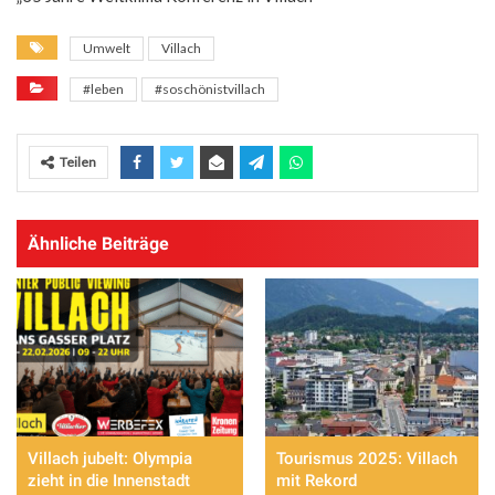
Umwelt
Villach
#leben
#soschönistvillach
Teilen
Ähnliche Beiträge
Villach jubelt: Olympia
Tourismus 2025: Villach
zieht in die Innenstadt
mit Rekord