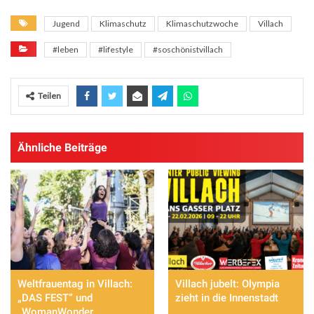
Jugend
Klimaschutz
Klimaschutzwoche
Villach
#leben
#lifestyle
#soschönistvillach
Teilen
Ähnliche Beiträge
Weltfrauentag in Villach:
Villach jubelt: Olympia
„DAS FEST“ und
zieht in die Innenstadt
„WomanWonder