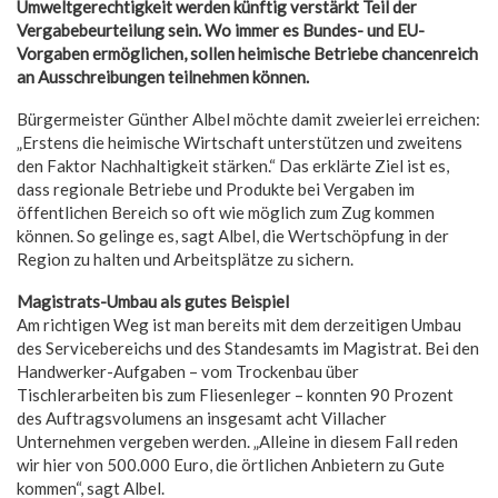
Umweltgerechtigkeit werden künftig verstärkt Teil der
Vergabebeurteilung sein. Wo immer es Bundes- und EU-
Vorgaben ermöglichen, sollen heimische Betriebe chancenreich
an Ausschreibungen teilnehmen können.
Bürgermeister Günther Albel möchte damit zweierlei erreichen:
„Erstens die heimische Wirtschaft unterstützen und zweitens
den Faktor Nachhaltigkeit stärken.“ Das erklärte Ziel ist es,
dass regionale Betriebe und Produkte bei Vergaben im
öffentlichen Bereich so oft wie möglich zum Zug kommen
können. So gelinge es, sagt Albel, die Wertschöpfung in der
Region zu halten und Arbeitsplätze zu sichern.
Magistrats-Umbau als gutes Beispiel
Am richtigen Weg ist man bereits mit dem derzeitigen Umbau
des Servicebereichs und des Standesamts im Magistrat. Bei den
Handwerker-Aufgaben – vom Trockenbau über
Tischlerarbeiten bis zum Fliesenleger – konnten 90 Prozent
des Auftragsvolumens an insgesamt acht Villacher
Unternehmen vergeben werden. „Alleine in diesem Fall reden
wir hier von 500.000 Euro, die örtlichen Anbietern zu Gute
kommen“, sagt Albel.