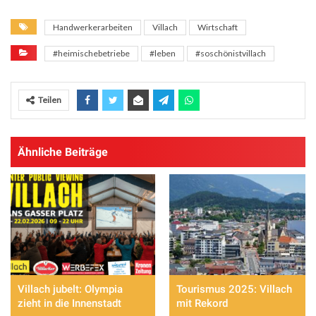
Handwerkerarbeiten
Villach
Wirtschaft
#heimischebetriebe
#leben
#soschönistvillach
Teilen
Ähnliche Beiträge
Villach jubelt: Olympia
Tourismus 2025: Villach
zieht in die Innenstadt
mit Rekord