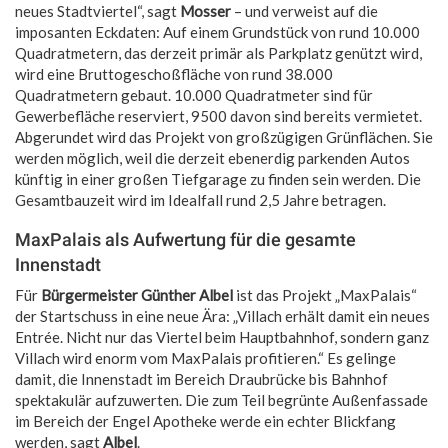
neues Stadtviertel“, sagt
Mosser
– und verweist auf die
imposanten Eckdaten: Auf einem Grundstück von rund 10.000
Quadratmetern, das derzeit primär als Parkplatz genützt wird,
wird eine Bruttogeschoßfläche von rund 38.000
Quadratmetern gebaut. 10.000 Quadratmeter sind für
Gewerbefläche reserviert, 9500 davon sind bereits vermietet.
Abgerundet wird das Projekt von großzügigen Grünflächen. Sie
werden möglich, weil die derzeit ebenerdig parkenden Autos
künftig in einer großen Tiefgarage zu finden sein werden. Die
Gesamtbauzeit wird im Idealfall rund 2,5 Jahre betragen.
MaxPalais als Aufwertung für die gesamte
Innenstadt
Für
Bürgermeister Günther Albel
ist das Projekt „MaxPalais“
der Startschuss in eine neue Ära: „Villach erhält damit ein neues
Entrée. Nicht nur das Viertel beim Hauptbahnhof, sondern ganz
Villach wird enorm vom MaxPalais profitieren.“ Es gelinge
damit, die Innenstadt im Bereich Draubrücke bis Bahnhof
spektakulär aufzuwerten. Die zum Teil begrünte Außenfassade
im Bereich der Engel Apotheke werde ein echter Blickfang
werden, sagt
Albel
.