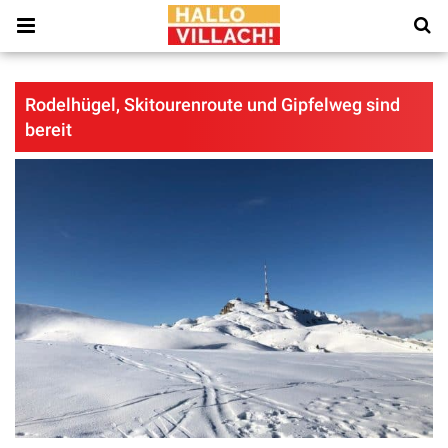
Rodelhügel, Skitourenroute und Gipfelweg sind
bereit