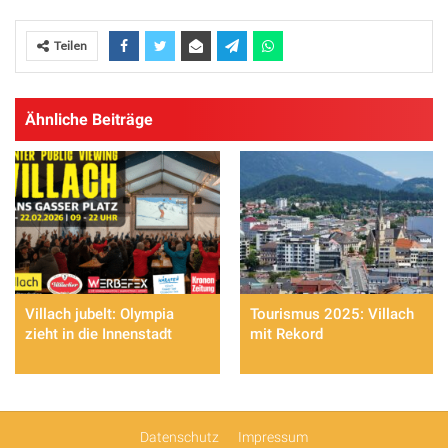
Teilen
Ähnliche Beiträge
Villach jubelt: Olympia
Tourismus 2025: Villach
zieht in die Innenstadt
mit Rekord
Datenschutz
Impressum