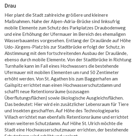
Drau
Hier plant die Stadt zahlreiche größere und kleinere
Maßnahmen. Nahe der Alpen-Adria-Brücke sind linksufrig
mobile Elemente zum Schutz des Parkplatzes Draubodenweg
und eine Erhöhung der Ufermauer im Bereich des ehemaligen
Wasserbauamtes vorgesehen. Entlang der Draulände auf Höhe
Udo-Jürgens-Platz bis zur Stadtbrücke erfolgt der Schutz, in
Abstimmung mit dem fortschreitenden Ausbau der Draulände,
ebenso durch mobile Elemente. Von der Stadtbrücke in Richtung
Turnhalle kann im Fall eines Hochwassers die bestehende
Ufermauer mit mobilen Elementen um rund 50 Zentimeter
erhöht werden. Von St. Agathen bis zum Baggerhafen am
Gailspitz errichtet man einen Hochwasserschutzdamm und
schafft neue Retentionsräume (sozusagen
Überflutungsflächen) sowie ökologische Ausgleichsflächen.
Das bedeutet: Hier wird ein zusätzlicher Lebensraum für Tiere
und Insekten geschaffen. Auf Höhe des Technologieparks
Villach errichtet man ebenfalls Retentionsräume und errichtet
einen weiteren Schutzdamm. Auf Höhe St. Ulrich möchte die
Stadt eine Hochwasserschutzmauer errichten, der bestehende
Schutzdamm wird erhöht und verlegt.