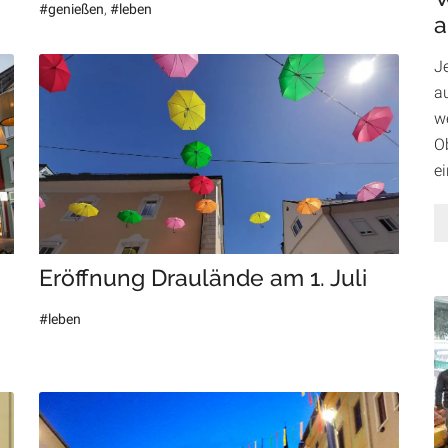
#genießen
,
#leben
a
J
au
w
Ob
e
Eröffnung Draulände am 1. Juli
#leben