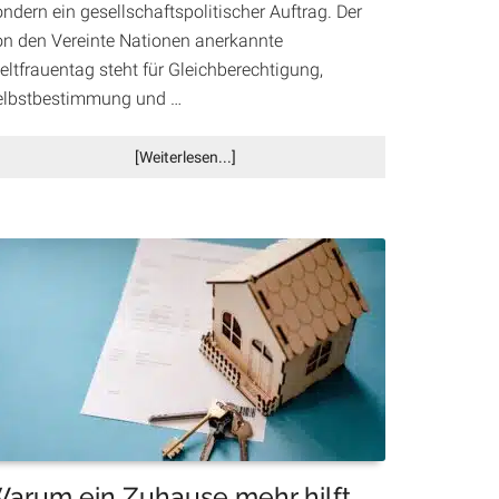
ndern ein gesellschaftspolitischer Auftrag. Der
on den Vereinte Nationen anerkannte
eltfrauentag steht für Gleichberechtigung,
elbstbestimmung und …
Infos
[Weiterlesen...]
zum
Plugin
Weltfrauentag
in
Villach:
„DAS
FEST“
und
„WomanWonder
Weiblichkeit
–
AWAKEN“
setzen
arum ein Zuhause mehr hilft
starke