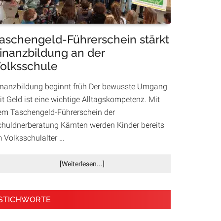
Housing
First
aschengeld-Führerschein stärkt
inanzbildung an der
olksschule
inanzbildung beginnt früh Der bewusste Umgang
it Geld ist eine wichtige Alltagskompetenz. Mit
em Taschengeld-Führerschein der
chuldnerberatung Kärnten werden Kinder bereits
m Volksschulalter …
Infos
[Weiterlesen...]
zum
Plugin
Taschengeld-
STICHWORTE
Führerschein
stärkt