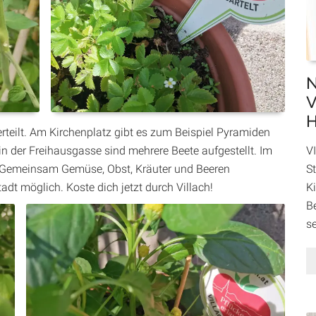
N
V
H
erteilt. Am Kirchenplatz gibt es zum Beispiel Pyramiden
VI
n der Freihausgasse sind mehrere Beete aufgestellt. Im
St
. Gemeinsam Gemüse, Obst, Kräuter und Beeren
K
adt möglich. Koste dich jetzt durch Villach!
B
se