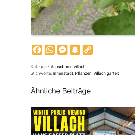
Facebook
WhatsApp
Messenger
Snapchat
Copy
Link
Kategorie:
#soschönistvillach
Stichworte:
Innenstadt
,
Pflanzen
,
Villach gartelt
Ähnliche Beiträge