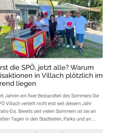
Unterstützung
für
Eltern:
Villach
bietet
Betreuung
in
den
Herbstferien
an
rst die SPÖ, jetzt alle? Warum
isaktionen in Villach plötzlich im
rend liegen
eit Jahren ein fixer Bestandteil des Sommers Die
Ö Villach verteilt nicht erst seit diesem Jahr
atis-Eis. Bereits seit vielen Sommern ist sie an
eißen Tagen in den Stadtteilen, Parks und an …