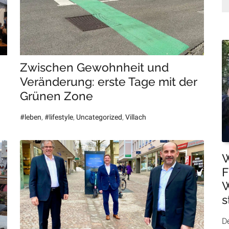
Zwischen Gewohnheit und
Veränderung: erste Tage mit der
Grünen Zone
#leben
,
#lifestyle
,
Uncategorized
,
Villach
W
F
W
s
De