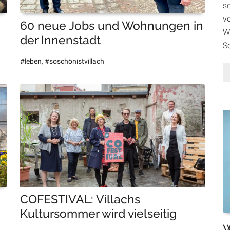
so
v
60 neue Jobs und Wohnungen in
W
der Innenstadt
S
#leben
,
#soschönistvillach
COFESTIVAL: Villachs
Kultursommer wird vielseitig
W