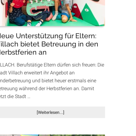
Innenstadt
eue Unterstützung für Eltern:
illach bietet Betreuung in den
erbstferien an
LLACH. Berufstätige Eltern dürfen sich freuen: Die
adt Villach erweitert ihr Angebot an
inderbetreuung und bietet heuer erstmals eine
etreuung während der Herbstferien an. Damit
tzt die Stadt …
Infos
[Weiterlesen...]
zum
Plugin
Neue