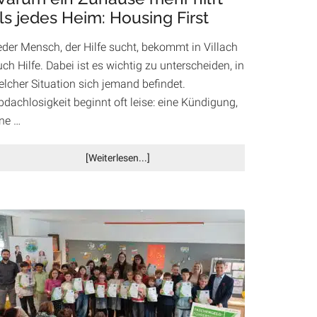
ls jedes Heim: Housing First
Akzente
eder Mensch, der Hilfe sucht, bekommt in Villach
ch Hilfe. Dabei ist es wichtig zu unterscheiden, in
elcher Situation sich jemand befindet.
dachlosigkeit beginnt oft leise: eine Kündigung,
ine …
Infos
[Weiterlesen...]
zum
Plugin
Warum
ein
Zuhause
mehr
hilft
als
jedes
Heim: