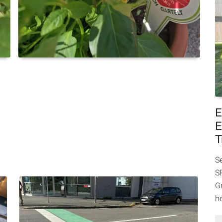
E
E
T
S
SP
Gr
h