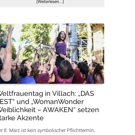
Infos
[Weiterlesen...]
zum
Plugin
Erst
die
SPÖ,
jetzt
alle?
Warum
Eisaktionen
in
Villach
plötzlich
im
eltfrauentag in Villach: „DAS
Trend
EST“ und „WomanWonder
liegen
eiblichkeit – AWAKEN“ setzen
tarke Akzente
r 8. März ist kein symbolischer Pflichttermin,