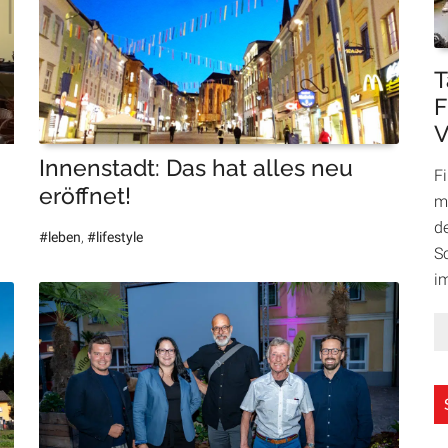
T
F
V
Innenstadt: Das hat alles neu
F
eröffnet!
m
d
#leben
,
#lifestyle
S
i